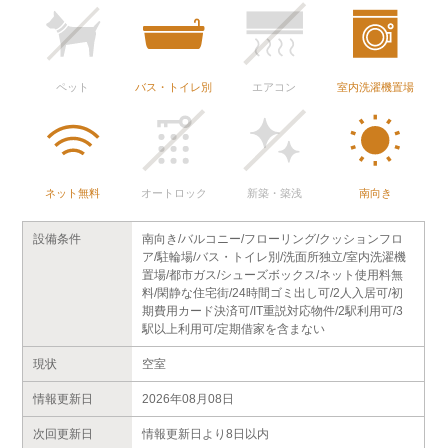
ペット
バス・トイレ別
エアコン
室内洗濯機置場
ネット無料
オートロック
新築・築浅
南向き
設備条件
南向き/バルコニー/フローリング/クッションフロ
ア/駐輪場/バス・トイレ別/洗面所独立/室内洗濯機
置場/都市ガス/シューズボックス/ネット使用料無
料/閑静な住宅街/24時間ゴミ出し可/2人入居可/初
期費用カード決済可/IT重説対応物件/2駅利用可/3
駅以上利用可/定期借家を含まない
現状
空室
情報更新日
2026年08月08日
次回更新日
情報更新日より8日以内