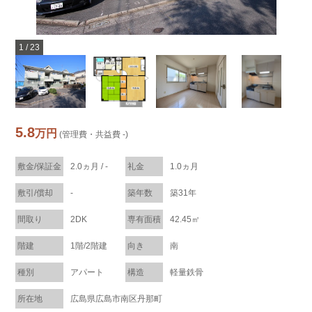
1
/
23
5.8
万円
(管理費・共益費 -)
敷金/保証金
2.0ヵ月 / -
礼金
1.0ヵ月
敷引/償却
-
築年数
築31年
間取り
2DK
専有面積
42.45㎡
階建
1階/2階建
向き
南
種別
アパート
構造
軽量鉄骨
所在地
広島県広島市南区丹那町