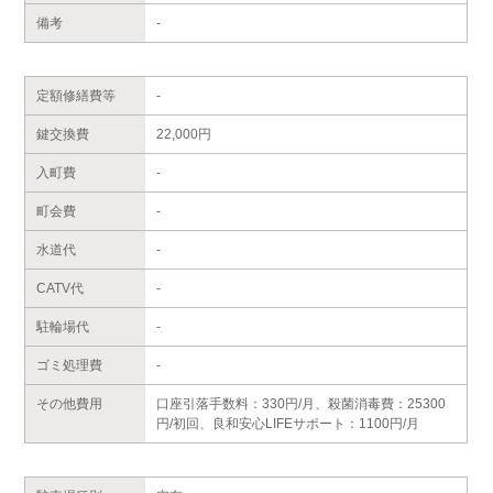
備考
-
定額修繕費等
-
鍵交換費
22,000円
入町費
-
町会費
-
水道代
-
CATV代
-
駐輪場代
-
ゴミ処理費
-
その他費用
口座引落手数料：330円/月、殺菌消毒費：25300
円/初回、良和安心LIFEサポート：1100円/月