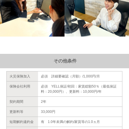
その他条件
火災保険加入
必須 詳細要確認（月額）/1,000円/月
保険会社利用
必須 YELL保証/初回：家賃総額50％（最低保証
料：20,000円）、更新料：10,000円/年
契約期間
2年
更新料等
33,000円
短期解約違約金
有 1.0年未満の解約/家賃等の1.0ヵ月