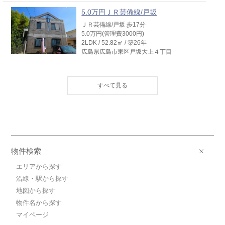
5.0万円ＪＲ芸備線/戸坂
ＪＲ芸備線/戸坂 歩17分
5.0万円(管理費3000円)
2LDK / 52.82㎡ / 築26年
広島県広島市東区戸坂大上４丁目
3.5万円広島電鉄皆実線/比治山橋
広島電鉄皆実線/比治山橋 歩13分
3.5万円(管理費0円)
1K / 18.63㎡ / 築36年
広島県広島市南区段原南１丁目
8.5万円広島電鉄皆実線/比治山下
広島電鉄皆実線/比治山下 歩26分
物件検索
8.5万円(管理費0円)
3DK / 51.0㎡ / 築33年
エリアから探す
広島県広島市南区東雲本町２丁目
沿線・駅から探す
地図から探す
7.5万円広島電鉄宇品線/海岸通
物件名から探す
広島電鉄宇品線/海岸通 歩3分
7.5万円(管理費0円)
マイページ
2DK / 52.6㎡ / 築25年