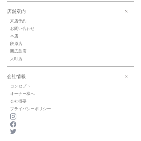
広島県広島市南区宇品海岸２丁目
店舗案内
5.9万円広島電鉄宇品線/県病院前
来店予約
広島電鉄宇品線/県病院前 歩18分
お問い合わせ
5.9万円(管理費0円)
2DK / 42.9㎡ / 築41年
本店
広島県広島市南区山城町
段原店
西広島店
6.0万円ＪＲ山陽本線/向洋
大町店
ＪＲ山陽本線/向洋 歩25分
6.0万円(管理費3000円)
2DK / 40.51㎡ / 築26年
会社情報
広島県広島市南区本浦町
コンセプト
3.9万円広島電鉄宇品線/宇品五丁目
オーナー様へ
広島電鉄宇品線/宇品五丁目 歩4分
会社概要
3.9万円(管理費0円)
プライバシーポリシー
1R / 18.1㎡ / 築35年
広島県広島市南区宇品御幸５丁目
3.5万円広島電鉄皆実線/南区役所前
広島電鉄皆実線/南区役所前 歩15分