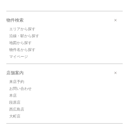
5.5万円広島高速交通アストラムライ
ン/不動院前
物件検索
広島高速交通アストラムライン/不動院前
歩14分
エリアから探す
5.5万円(管理費0円)
沿線・駅から探す
3DK / 58.45㎡ / 築40年
地図から探す
広島県広島市東区戸坂くるめ木１丁目
物件名から探す
3.0万円ＪＲ山陽本線/天神川
マイページ
ＪＲ山陽本線/天神川 歩9分
3.0万円(管理費0円)
1K / 17.68㎡ / 築40年
店舗案内
広島県広島市東区矢賀新町１丁目
来店予約
お問い合わせ
3.8万円ＪＲ芸備線/矢賀
本店
ＪＲ芸備線/矢賀 歩16分
3.8万円(管理費0円)
段原店
1DK / 22.68㎡ / 築38年
西広島店
広島県広島市東区尾長西２丁目
大町店
3.6万円ＪＲ山陽本線/向洋