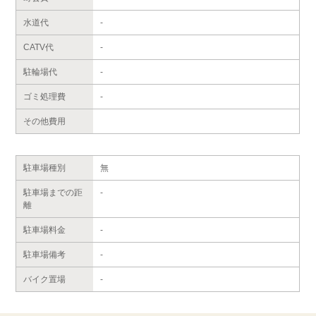
水道代
-
CATV代
-
駐輪場代
-
ゴミ処理費
-
その他費用
駐車場種別
無
駐車場までの距
-
離
駐車場料金
-
駐車場備考
-
バイク置場
-