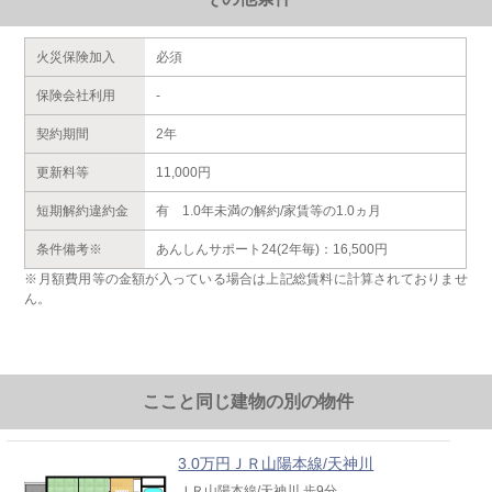
火災保険加入
必須
保険会社利用
-
契約期間
2年
更新料等
11,000円
短期解約違約金
有 1.0年未満の解約/家賃等の1.0ヵ月
条件備考※
あんしんサポート24(2年毎)：16,500円
※月額費用等の金額が入っている場合は上記総賃料に計算されておりませ
ん。
ここと同じ建物の別の物件
3.0万円ＪＲ山陽本線/天神川
ＪＲ山陽本線/天神川 歩9分