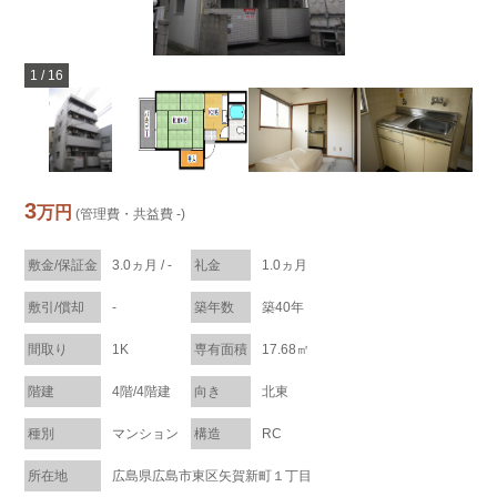
1
/
16
3
万円
(管理費・共益費 -)
敷金/保証金
3.0ヵ月 / -
礼金
1.0ヵ月
敷引/償却
-
築年数
築40年
間取り
1K
専有面積
17.68㎡
階建
4階/4階建
向き
北東
種別
マンション
構造
RC
所在地
広島県広島市東区矢賀新町１丁目