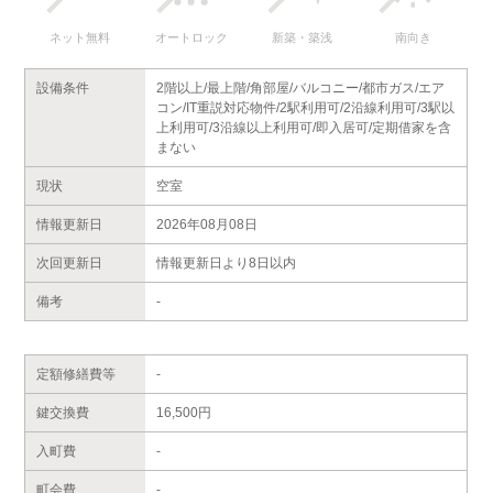
ネット無料
オートロック
新築・築浅
南向き
設備条件
2階以上/最上階/角部屋/バルコニー/都市ガス/エア
コン/IT重説対応物件/2駅利用可/2沿線利用可/3駅以
上利用可/3沿線以上利用可/即入居可/定期借家を含
まない
現状
空室
情報更新日
2026年08月08日
次回更新日
情報更新日より8日以内
備考
-
定額修繕費等
-
鍵交換費
16,500円
入町費
-
町会費
-