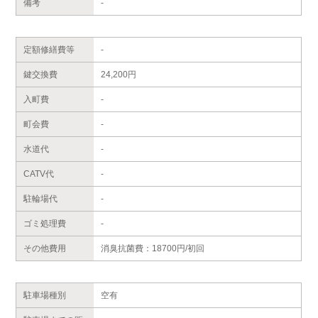
備考
-
定額修繕費等
-
鍵交換費
24,200円
入町費
-
町会費
-
水道代
-
CATV代
-
駐輪場代
-
ゴミ処理費
-
その他費用
消臭抗菌費：18700円/初回
駐車場種別
空有