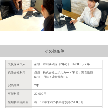
その他条件
火災保険加入
必須 詳細要確認（2年毎）/16,800円/２年
保険会社利用
必須 株式会社エポスカード/初回：家賃総額
50％、月額：家賃総額2％
契約期間
2年
更新料等
22,000円
短期解約違約金
有 1.0年未満の解約/家賃等の1.0ヵ月