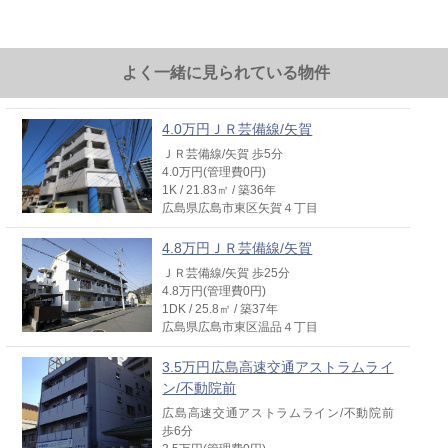
歩10分
4.0万円(管理費3000円)
1K / 22.68㎡ / 築28年
広島県広島市東区牛田新町４丁目
よく一緒に見られている物件
4.0万円ＪＲ芸備線/矢賀
ＪＲ芸備線/矢賀 歩5分
4.0万円(管理費0円)
1K / 21.83㎡ / 築36年
広島県広島市東区矢賀４丁目
4.8万円ＪＲ芸備線/矢賀
ＪＲ芸備線/矢賀 歩25分
4.8万円(管理費0円)
1DK / 25.8㎡ / 築37年
広島県広島市東区温品４丁目
3.5万円広島高速交通アストラムライ
ン/不動院前
広島高速交通アストラムライン/不動院前
歩6分