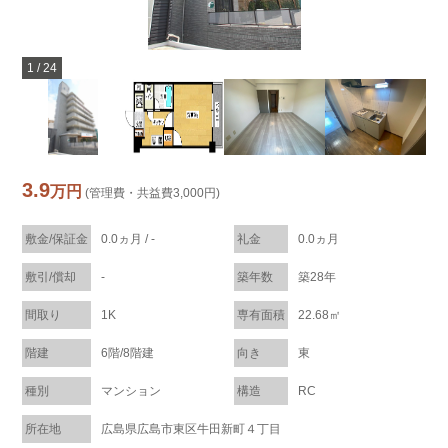
1
/
24
3.9
万円
(管理費・共益費3,000円)
敷金/保証金
0.0ヵ月 / -
礼金
0.0ヵ月
敷引/償却
-
築年数
築28年
間取り
1K
専有面積
22.68㎡
階建
6階/8階建
向き
東
種別
マンション
構造
RC
所在地
広島県広島市東区牛田新町４丁目