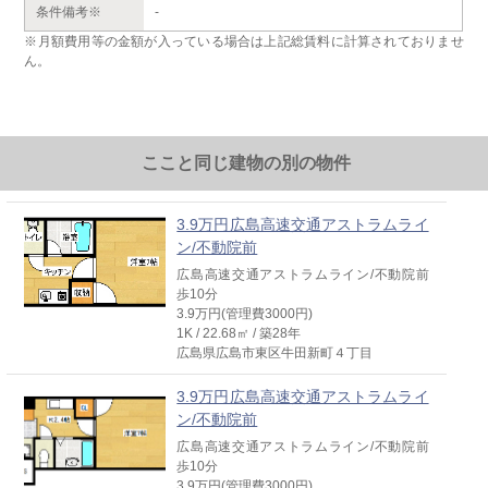
条件備考※
-
※月額費用等の金額が入っている場合は上記総賃料に計算されておりませ
ん。
ここと同じ建物の別の物件
3.9万円広島高速交通アストラムライ
ン/不動院前
広島高速交通アストラムライン/不動院前
歩10分
3.9万円(管理費3000円)
1K / 22.68㎡ / 築28年
広島県広島市東区牛田新町４丁目
3.9万円広島高速交通アストラムライ
ン/不動院前
広島高速交通アストラムライン/不動院前
歩10分
3.9万円(管理費3000円)