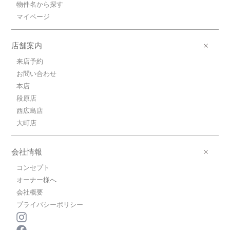
ン/不動院前
物件名から探す
マイページ
広島高速交通アストラムライン/不動院前
歩2分
3.9万円(管理費0円)
1K / 25.12㎡ / 築43年
店舗案内
広島県広島市東区牛田新町３丁目
来店予約
お問い合わせ
3.9万円広島高速交通アストラムライ
ン/不動院前
本店
広島高速交通アストラムライン/不動院前
段原店
歩2分
西広島店
3.9万円(管理費0円)
大町店
1K / 25.12㎡ / 築43年
広島県広島市東区牛田新町３丁目
会社情報
3.9万円広島高速交通アストラムライ
ン/不動院前
コンセプト
広島高速交通アストラムライン/不動院前
オーナー様へ
歩2分
会社概要
3.9万円(管理費0円)
プライバシーポリシー
1K / 25.12㎡ / 築43年
広島県広島市東区牛田新町３丁目