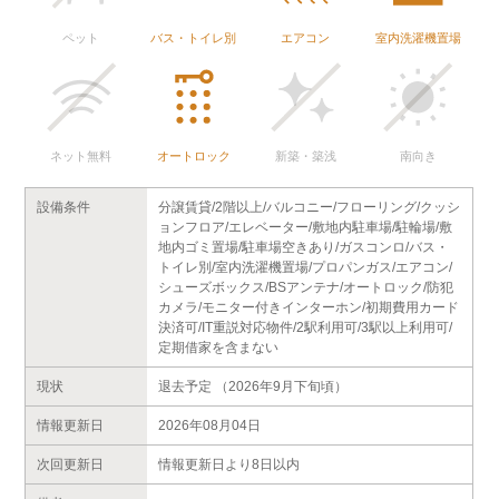
ペット
バス・トイレ別
エアコン
室内洗濯機置場
ネット無料
オートロック
新築・築浅
南向き
設備条件
分譲賃貸/2階以上/バルコニー/フローリング/クッシ
ョンフロア/エレベーター/敷地内駐車場/駐輪場/敷
地内ゴミ置場/駐車場空きあり/ガスコンロ/バス・
トイレ別/室内洗濯機置場/プロパンガス/エアコン/
シューズボックス/BSアンテナ/オートロック/防犯
カメラ/モニター付きインターホン/初期費用カード
決済可/IT重説対応物件/2駅利用可/3駅以上利用可/
定期借家を含まない
現状
退去予定 （2026年9月下旬頃）
情報更新日
2026年08月04日
次回更新日
情報更新日より8日以内