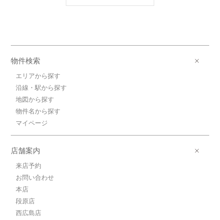
6.6万円(管理費1000円)
2DK / 42.9㎡ / 築30年
広島県広島市南区翠５丁目
6.9万円広島電鉄宇品線/宇品四丁目
広島電鉄宇品線/宇品四丁目 歩12分
物件検索
6.9万円(管理費4000円)
2DK / 39.0㎡ / 築18年
エリアから探す
広島県広島市南区宇品西５丁目
沿線・駅から探す
地図から探す
6.5万円広島電鉄宇品線/宇品二丁目
物件名から探す
広島電鉄宇品線/宇品二丁目 歩1分
6.5万円(管理費0円)
マイページ
1DK / 34.0㎡ / 築19年
広島県広島市南区宇品御幸２丁目
店舗案内
4.8万円広島電鉄宮島線/草津
来店予約
広島電鉄宮島線/草津 歩5分
お問い合わせ
4.8万円(管理費0円)
1K / 25.0㎡ / 築33年
本店
広島県広島市西区草津東２丁目
段原店
西広島店
3.5万円広島電鉄宮島線/修大協創中