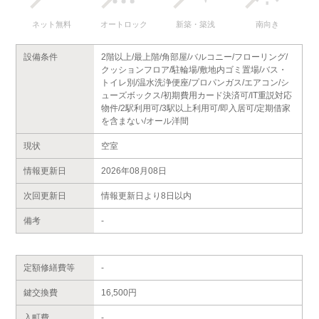
ネット無料
オートロック
新築・築浅
南向き
設備条件
2階以上/最上階/角部屋/バルコニー/フローリング/
クッションフロア/駐輪場/敷地内ゴミ置場/バス・
トイレ別/温水洗浄便座/プロパンガス/エアコン/シ
ューズボックス/初期費用カード決済可/IT重説対応
物件/2駅利用可/3駅以上利用可/即入居可/定期借家
を含まない/オール洋間
現状
空室
情報更新日
2026年08月08日
次回更新日
情報更新日より8日以内
備考
-
定額修繕費等
-
鍵交換費
16,500円
入町費
-