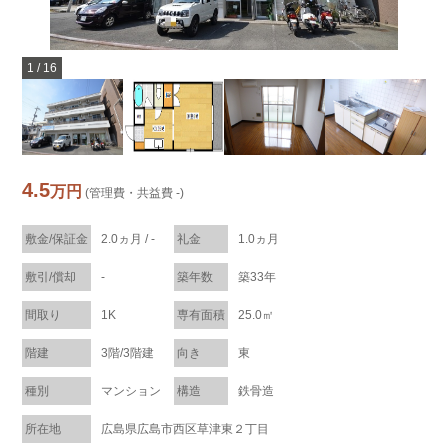
1
/
16
4.5
万円
(管理費・共益費 -)
敷金/保証金
2.0ヵ月 / -
礼金
1.0ヵ月
敷引/償却
-
築年数
築33年
間取り
1K
専有面積
25.0㎡
階建
3階/3階建
向き
東
種別
マンション
構造
鉄骨造
所在地
広島県広島市西区草津東２丁目