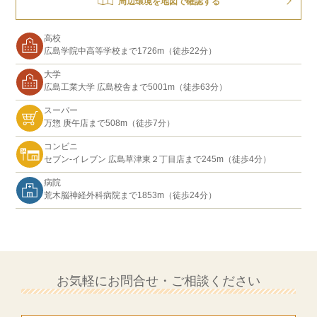
周辺環境を地図で確認する
高校
広島学院中高等学校まで1726m（徒歩22分）
大学
広島工業大学 広島校舎まで5001m（徒歩63分）
スーパー
万惣 庚午店まで508m（徒歩7分）
コンビニ
セブン-イレブン 広島草津東２丁目店まで245m（徒歩4分）
病院
荒木脳神経外科病院まで1853m（徒歩24分）
お気軽にお問合せ・ご相談ください