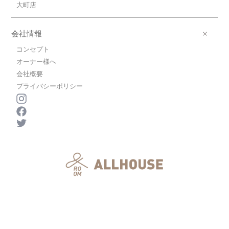
大町店
高前
広島電鉄宮島線/修大協創中高前 歩5分
3.5万円(管理費0円)
会社情報
1K / 17.33㎡ / 築34年
広島県広島市西区井口４丁目
コンセプト
オーナー様へ
7.3万円広島電鉄本線/西観音町
会社概要
広島電鉄本線/西観音町 歩9分
プライバシーポリシー
7.3万円(管理費11000円)
1K / 27.8㎡ / 築2年
広島県広島市西区南観音町
3.8万円ＪＲ可部線/安芸長束
ＪＲ可部線/安芸長束 歩17分
3.8万円(管理費0円)
1DK / 25.8㎡ / 築31年
広島県広島市安佐南区長束西３丁目
5.5万円広島電鉄宮島線/修大協創中
高前
広島電鉄宮島線/修大協創中高前 歩13分
5.5万円(管理費0円)