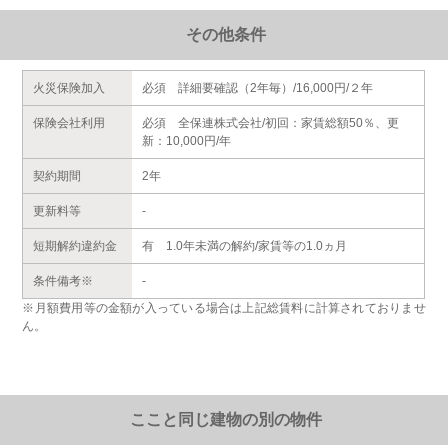
その他条件
火災保険加入
必須 詳細要確認（2年毎）/16,000円/２年
保険会社利用
必須 全保連株式会社/初回：家賃総額50％、更
新：10,000円/年
契約期間
2年
更新料等
-
短期解約違約金
有 1.0年未満の解約/家賃等の1.0ヵ月
条件備考※
-
※月額費用等の金額が入っている場合は上記総賃料に計算されておりませ
ん。
ここと同じ建物の別の物件