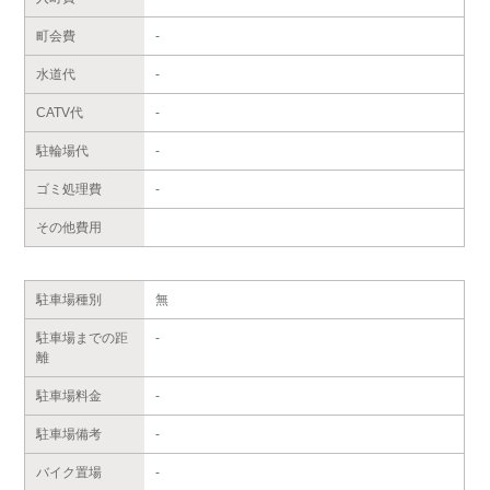
町会費
-
水道代
-
CATV代
-
駐輪場代
-
ゴミ処理費
-
その他費用
駐車場種別
無
駐車場までの距
-
離
駐車場料金
-
駐車場備考
-
バイク置場
-