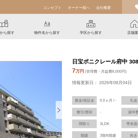
コンセプト
オーナー様へ
会社概要
から探す
物件名から探す
学区から探す
店舗
日宝ポニクレール府中 30
7
万円
(管理費・共益費8,000円)
情報更新日： 2026年08月04日
敷金/保証金
0.0ヵ月 / -
礼金
敷引/償却
-
築年
間取り
3LDK
専有面
階建
3階/6階建
向き