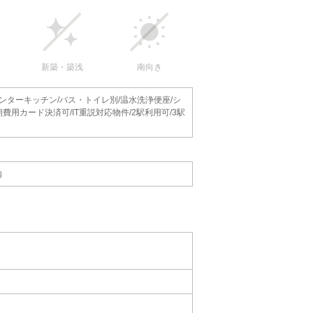
新築・築浅
南向き
ウンターキッチン/バス・トイレ別/温水洗浄便座/シ
費用カード決済可/IT重説対応物件/2駅利用可/3駅
内