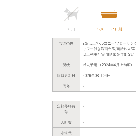
ペット
バス・トイレ別
設備条件
2階以上/バルコニー/フローリン
ャワー付き洗面台/洗面所独立/室
以上利用可/定期借家を含まない
現状
退去予定 （2024年4月上旬頃）
情報更新日
2026年08月04日
備考
-
定額修繕費
-
等
入町費
-
水道代
-