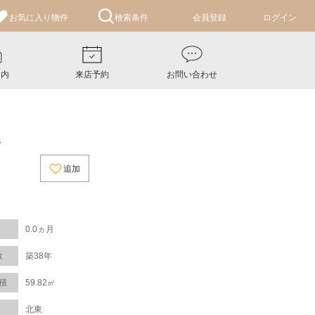
お気に入り
物件
検索条件
会員登録
ログイン
案内
来店予約
お問い合わせ
8
追加
0.0ヵ月
数
築38年
積
59.82㎡
北東