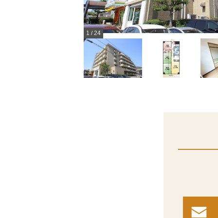
1
/
24