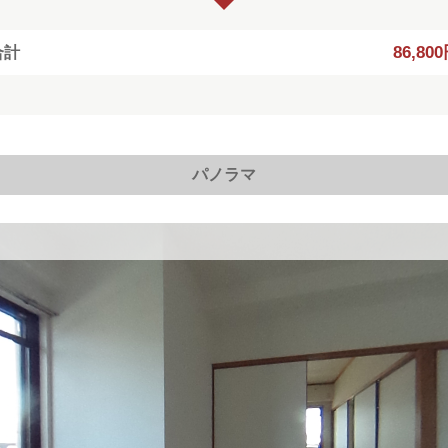
86,80
合計
パノラマ