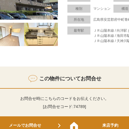
種別
マンション
構造
所在地
広島県安芸郡府中町青
最寄駅
ＪＲ山陽本線 / 向洋駅 
ＪＲ山陽本線 / 海田市駅
ＪＲ山陽本線 / 天神川駅
この物件についてお問合せ
お問合せ時にこちらのコードをお伝えください。
[お問合せコード:
74789
]
メールでお問合せ
来店予約