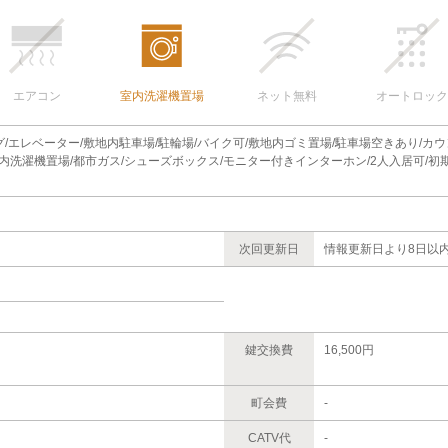
エアコン
室内洗濯機置場
ネット無料
オートロック
グ/エレベーター/敷地内駐車場/駐輪場/バイク可/敷地内ゴミ置場/駐車場空きあり/カ
内洗濯機置場/都市ガス/シューズボックス/モニター付きインターホン/2人入居可/初期
次回更新日
情報更新日より8日以
鍵交換費
16,500円
町会費
-
CATV代
-