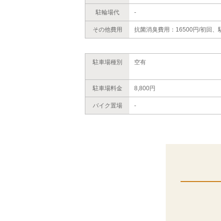
駐輪場代
-
その他費用
抗菌消臭費用：16500円/初回、
駐車場種別
空有
駐車場料金
8,800円
バイク置場
-