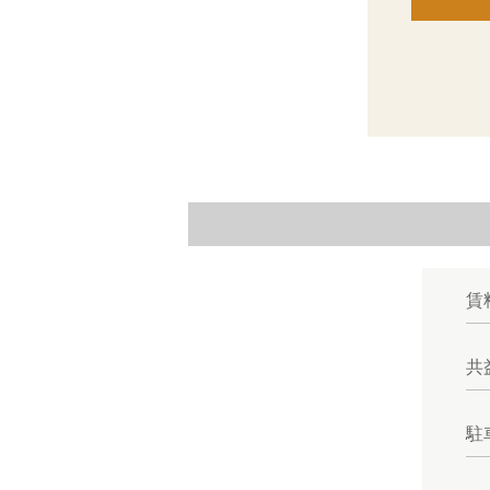
賃
共
駐