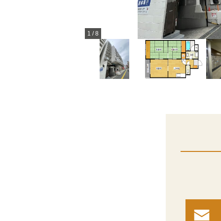
1
/
8