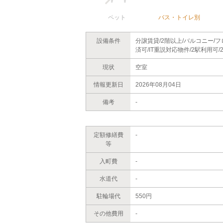
ペット
バス・トイレ別
設備条件
分譲賃貸/2階以上/バルコニー/
済可/IT重説対応物件/2駅利用可
現状
空室
情報更新日
2026年08月04日
備考
-
定額修繕費
-
等
入町費
-
水道代
-
駐輪場代
550円
その他費用
-