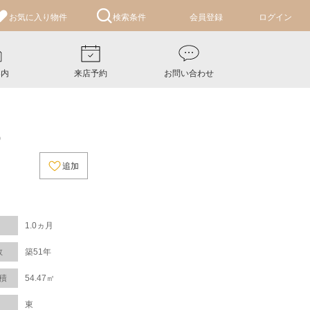
お気に入り
物件
検索条件
会員登録
ログイン
案内
来店予約
お問い合わせ
0
追加
1.0ヵ月
数
築51年
積
54.47㎡
東