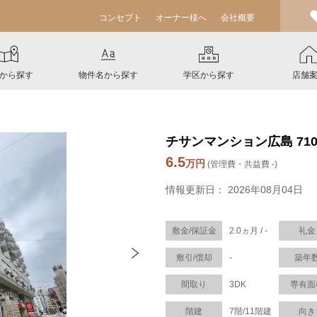
コンセプト
オーナー様へ
会社概要
から探す
物件名から探す
学区から探す
店舗
チサンマンション広島 71
6.5
万円
(管理費・共益費 -)
情報更新日： 2026年08月04日
敷金/保証金
2.0ヵ月 / -
礼金
敷引/償却
-
築年
間取り
3DK
専有面
階建
7階/11階建
向き