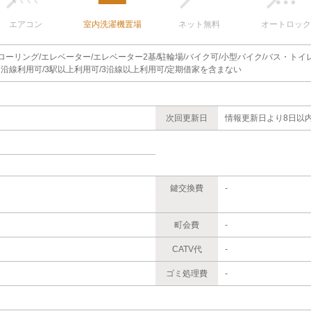
エアコン
室内洗濯機置場
ネット無料
オートロック
フローリング/エレベーター/エレベーター2基/駐輪場/バイク可/小型バイク/バス・トイ
/2沿線利用可/3駅以上利用可/3沿線以上利用可/定期借家を含まない
次回更新日
情報更新日より8日以
鍵交換費
-
町会費
-
CATV代
-
ゴミ処理費
-