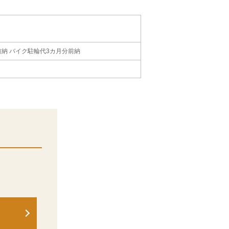
納 バイク駐輪代3カ月分前納