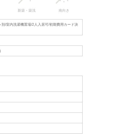
新築・築浅
南向き
レ別/室内洗濯機置場/2人入居可/初期費用カード決
内