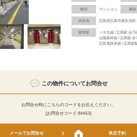
種別
マンション
構造
所在地
広島県広島市東区光町
最寄駅
ＪＲ呉線 / 広島駅 歩7
山陽新幹線 / 広島駅 歩
広島電鉄本線 / 広島駅
この物件についてお問合せ
お問合せ時にこちらのコードをお伝えください。
[お問合せコード:
84453
]
メールでお問合せ
来店予約