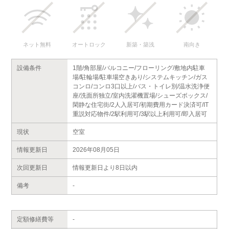
ネット無料
オートロック
新築・築浅
南向き
設備条件
1階/角部屋/バルコニー/フローリング/敷地内駐車
場/駐輪場/駐車場空きあり/システムキッチン/ガス
コンロ/コンロ3口以上/バス・トイレ別/温水洗浄便
座/洗面所独立/室内洗濯機置場/シューズボックス/
閑静な住宅街/2人入居可/初期費用カード決済可/IT
重説対応物件/2駅利用可/3駅以上利用可/即入居可
現状
空室
情報更新日
2026年08月05日
次回更新日
情報更新日より8日以内
備考
-
定額修繕費等
-