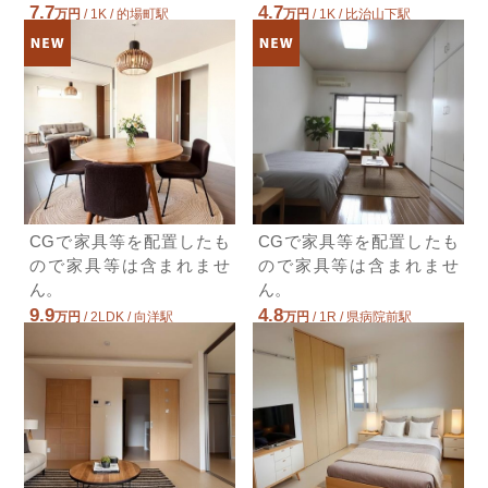
7.7
4.7
広島県広島市南区仁保新町２丁目
万円
/ 1K / 的場町駅
万円
/ 1K / 比治山下駅
広島県広島市南区西蟹屋４丁目
広島県広島市南区東雲１丁目
6.5万円広島電鉄宇品線/宇品三丁目
広島電鉄宇品線/宇品三丁目 歩4分
6.5万円(管理費0円)
2LDK / 51.0㎡ / 築44年
広島県広島市南区宇品神田２丁目
7.8万円広島電鉄宇品線/宇品三丁目
広島電鉄宇品線/宇品三丁目 歩4分
7.8万円(管理費0円)
CGで家具等を配置したも
CGで家具等を配置したも
3DK / 55.0㎡ / 築44年
ので家具等は含まれませ
ので家具等は含まれませ
広島県広島市南区宇品神田２丁目
ん。
ん。
7.0万円広島高速交通アストラムライ
9.9
4.8
万円
/ 2LDK / 向洋駅
万円
/ 1R / 県病院前駅
ン/不動院前
広島県広島市南区仁保１丁目
広島県広島市南区翠５丁目
広島高速交通アストラムライン/不動院前
歩16分
7.0万円(管理費4000円)
3LDK / 65.25㎡ / 築31年
広島県広島市東区戸坂くるめ木１丁目
8.1万円ＪＲ芸備線/矢賀