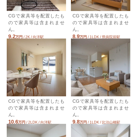
ＪＲ芸備線/矢賀 歩18分
8.1万円(管理費2000円)
CGで家具等を配置したも
CGで家具等を配置したも
3DK / 56.09㎡ / 築23年
ので家具等は含まれませ
ので家具等は含まれませ
広島県広島市東区尾長西２丁目
ん。
ん。
9.2
8.9
万円
/ 2K / 向洋駅
万円
/ 1LDK / 県病院前駅
広島県広島市南区仁保新町１丁目
広島県広島市南区南大河町
CGで家具等を配置したも
CGで家具等を配置したも
ので家具等は含まれませ
ので家具等は含まれませ
ん。
ん。
10.6
9.8
万円
/ 2LDK / 向洋駅
万円
/ 1LDK / 比治山橋駅
広島県広島市南区東雲１丁目
広島県広島市南区東雲本町３丁目