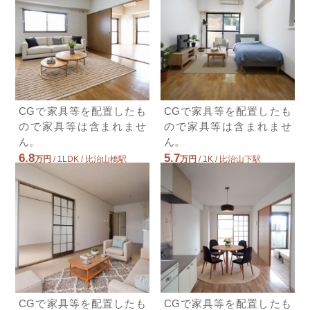
CGで家具等を配置したも
CGで家具等を配置したも
ので家具等は含まれませ
ので家具等は含まれませ
ん。
ん。
6.8
5.7
万円
/ 1LDK / 比治山橋駅
万円
/ 1K / 比治山下駅
広島県広島市南区出汐１丁目
広島県広島市南区比治山町
CGで家具等を配置したも
CGで家具等を配置したも