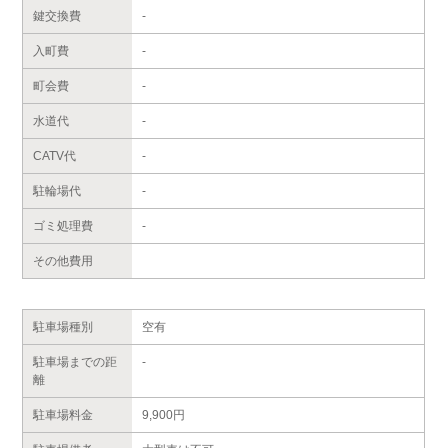
鍵交換費
-
入町費
-
町会費
-
水道代
-
CATV代
-
駐輪場代
-
ゴミ処理費
-
その他費用
駐車場種別
空有
駐車場までの距
-
離
駐車場料金
9,900円