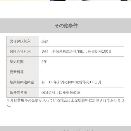
その他条件
火災保険加入
必須
保険会社利用
必須 全保連株式会社/初回：家賃総額100％
契約期間
2年
更新料等
-
短期解約違約金
有 1.0年未満の解約/家賃等の1.0ヵ月
条件備考※
保証会社：口座振替必須
※月額費用等の金額が入っている場合は上記総賃料に計算されておりませ
ん。