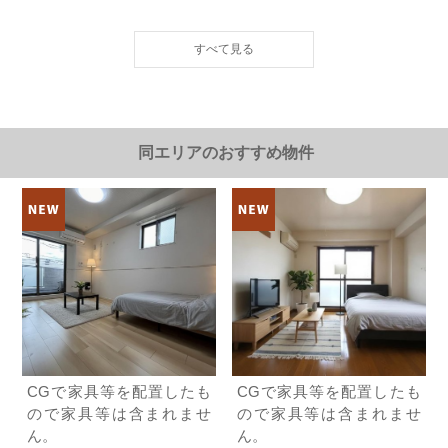
3.0万円ＪＲ芸備線/戸坂
ＪＲ芸備線/戸坂 歩27分
3.0万円(管理費1000円)
1K / 20.78㎡ / 築29年
広島県広島市東区戸坂大上４丁目
7.3万円ＪＲ芸備線/矢賀
同エリアのおすすめ物件
ＪＲ芸備線/矢賀 歩7分
7.3万円(管理費0円)
3DK / 56.9㎡ / 築29年
広島県広島市東区矢賀１丁目
6.2万円広島電鉄宇品線/宇品三丁目
広島電鉄宇品線/宇品三丁目 歩3分
6.2万円(管理費3000円)
1R / 26.84㎡ / 築14年
広島県広島市南区宇品御幸２丁目
8.0万円ＪＲ呉線/向洋
CGで家具等を配置したも
CGで家具等を配置したも
ＪＲ呉線/向洋 歩16分
ので家具等は含まれませ
ので家具等は含まれませ
8.0万円(管理費4000円)
ん。
ん。
2LDK / 50.35㎡ / 築32年