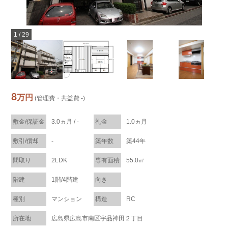
1
/
29
8
万円
(管理費・共益費 -)
敷金/保証金
3.0ヵ月 / -
礼金
1.0ヵ月
敷引/償却
-
築年数
築44年
間取り
2LDK
専有面積
55.0㎡
階建
1階/4階建
向き
種別
マンション
構造
RC
所在地
広島県広島市南区宇品神田２丁目