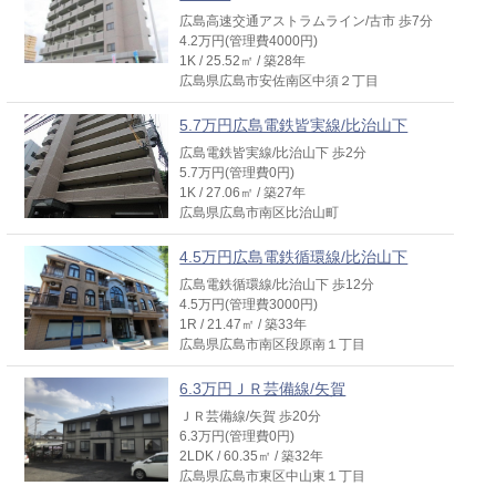
広島高速交通アストラムライン/古市 歩7分
4.2万円(管理費4000円)
1K / 25.52㎡ / 築28年
広島県広島市安佐南区中須２丁目
5.7万円広島電鉄皆実線/比治山下
広島電鉄皆実線/比治山下 歩2分
5.7万円(管理費0円)
1K / 27.06㎡ / 築27年
広島県広島市南区比治山町
4.5万円広島電鉄循環線/比治山下
広島電鉄循環線/比治山下 歩12分
4.5万円(管理費3000円)
1R / 21.47㎡ / 築33年
広島県広島市南区段原南１丁目
6.3万円ＪＲ芸備線/矢賀
ＪＲ芸備線/矢賀 歩20分
6.3万円(管理費0円)
2LDK / 60.35㎡ / 築32年
広島県広島市東区中山東１丁目