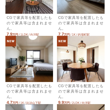
2LDK / 52.6㎡ / 築11年
広島県広島市西区己斐上４丁目
7.7万円ＪＲ可部線/安芸長束
CGで家具等を配置したも
CGで家具等を配置したも
ＪＲ可部線/安芸長束 歩17分
ので家具等は含まれませ
ので家具等は含まれませ
7.7万円(管理費5000円)
ん。
ん。
2LDK / 59.58㎡ / 築10年
7.9
7.7
広島県広島市安佐南区長束西３丁目
万円
/ 1LDK / 向洋駅
万円
/ 1K / 的場町駅
広島県広島市南区東雲２丁目
広島県広島市南区西蟹屋４丁目
7.7万円広島電鉄本線/稲荷町
広島電鉄本線/稲荷町 歩4分
7.7万円(管理費4000円)
2LDK / 53.79㎡ / 築27年
広島県広島市南区金屋町
4.5万円広島電鉄宇品線/日赤病院前
広島電鉄宇品線/日赤病院前 歩9分
4.5万円(管理費1000円)
CGで家具等を配置したも
CGで家具等を配置したも
1K / 22.6㎡ / 築36年
ので家具等は含まれませ
ので家具等は含まれませ
広島県広島市中区南竹屋町
ん。
ん。
8.7万円広島電鉄江波線/舟入南
4.7
9.9
万円
/ 1K / 比治山下駅
万円
/ 2LDK / 向洋駅
広島県広島市南区東雲１丁目
広島県広島市南区仁保１丁目
広島電鉄江波線/舟入南 歩15分