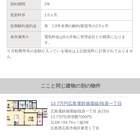
契約期間
2年
更新料等
1.0ヵ月
短期解約違約金
有 1.0年未満の解約/家賃等の2.0ヵ月
条件備考※
電気料金は6カ月毎に管理会社との精算になりま
す。
※月額費用等の金額が入っている場合は上記総賃料に計算されておりませ
ん。
ここと同じ建物の別の物件
13.7万円広島電鉄循環線/段原一丁目
広島電鉄循環線/段原一丁目 歩23分
13.7万円(管理費7000円)
2LDK / 64.79㎡ / 築3年
広島県広島市南区東雲１丁目