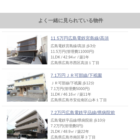
よく一緒に見られている物件
11.5万円広島電鉄宮島線/高須
広島電鉄宮島線/高須 歩3分
11.5万円(管理費11000円)
1LDK / 42.94㎡ / 築1年
広島県広島市西区高須１丁目
7.1万円ＪＲ可部線/下祇園
ＪＲ可部線/下祇園 歩12分
7.1万円(管理費5000円)
1LDK / 46.16㎡ / 築11年
広島県広島市安佐南区山本１丁目
7.2万円広島電鉄宇品線/県病院前
広島電鉄宇品線/県病院前 歩10分
7.2万円(管理費0円)
2LDK / 48.9㎡ / 築22年
広島県広島市南区翠３丁目