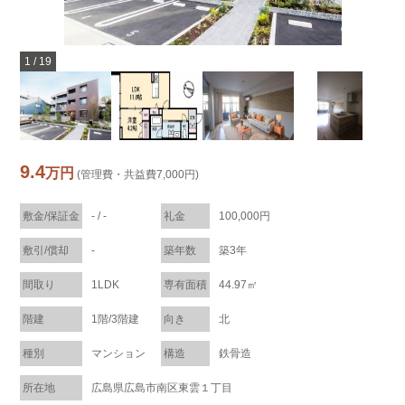
1
/
19
9.4
万円
(管理費・共益費7,000円)
敷金/保証金
- / -
礼金
100,000円
敷引/償却
-
築年数
築3年
間取り
1LDK
専有面積
44.97㎡
階建
1階/3階建
向き
北
種別
マンション
構造
鉄骨造
所在地
広島県広島市南区東雲１丁目