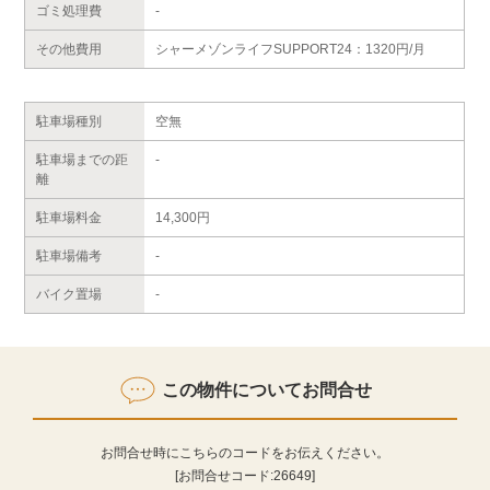
ゴミ処理費
-
その他費用
シャーメゾンライフSUPPORT24：1320円/月
駐車場種別
空無
駐車場までの距
-
離
駐車場料金
14,300円
駐車場備考
-
バイク置場
-
この物件についてお問合せ
お問合せ時にこちらのコードをお伝えください。
[お問合せコード:
26649
]