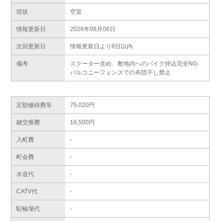
現状
空室
情報更新日
2026年08月06日
次回更新日
情報更新日より8日以内
備考
スクーター含め、敷地内へのバイク持込完全NG
バルコニーフェンスでの布団干し禁止
定額修繕費等
75,020円
鍵交換費
16,500円
入町費
-
町会費
-
水道代
-
CATV代
-
駐輪場代
-