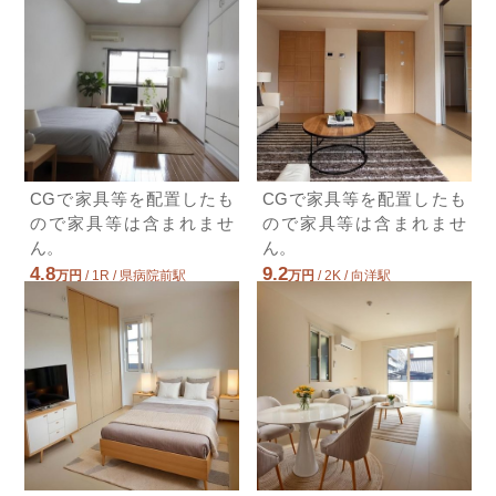
8.7万円(管理費5000円)
1LDK / 43.73㎡ / 築4年
広島県広島市西区南観音６丁目
4.6万円ＪＲ可部線/安芸長束
ＪＲ可部線/安芸長束 歩12分
4.6万円(管理費2300円)
1SK / 31.65㎡ / 築14年
広島県広島市安佐南区長束西２丁目
CGで家具等を配置したも
CGで家具等を配置したも
ので家具等は含まれませ
ので家具等は含まれませ
ん。
ん。
4.8
9.2
万円
/ 1R / 県病院前駅
万円
/ 2K / 向洋駅
広島県広島市南区翠５丁目
広島県広島市南区仁保新町１丁目