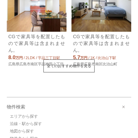
CGで家具等を配置したも
CGで家具等を配置したも
ので家具等は含まれませ
ので家具等は含まれませ
ん。
ん。
8.0
5.7
万円
/ 2LDK / 宇品三丁目駅
万円
/ 1K / 比治山下駅
広島県広島市南区宇品神田２丁目
広島県広島市南区比治山町
全てのおすすめ物件を見る
物件検索
エリアから探す
沿線・駅から探す
地図から探す