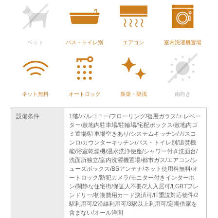
ペット
バス・トイレ別
エアコン
室内洗濯機置場
ネット無料
オートロック
新築・築浅
南向き
設備条件
1階/バルコニー/フローリング/複層ガラス/エレベー
ター/敷地内駐車場/駐輪場/宅配ボックス/敷地内ゴ
ミ置場/駐車場空きあり/システムキッチン/ガスコ
ンロ/カウンターキッチン/バス・トイレ別/追焚機
能/浴室乾燥機/温水洗浄便座/シャワー付き洗面台/
洗面所独立/室内洗濯機置場/都市ガス/エアコン/シ
ューズボックス/BSアンテナ/ネット使用料無料/オ
ートロック/防犯カメラ/モニター付きインターホ
ン/閑静な住宅街/保証人不要/2人入居可/LGBTフレ
ンドリー/初期費用カード決済可/IT重説対応物件/2
駅利用可/2沿線利用可/3駅以上利用可/定期借家を
含まない/オール洋間