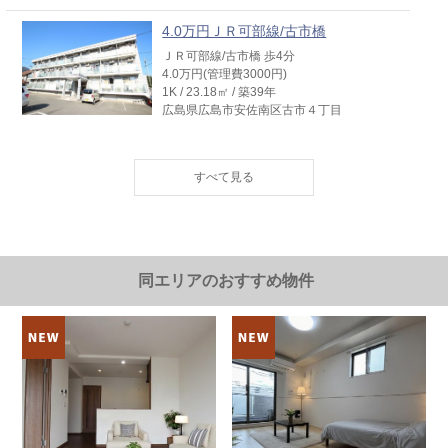
4.0万円ＪＲ可部線/古市橋
ＪＲ可部線/古市橋 歩4分
4.0万円(管理費3000円)
1K / 23.18㎡ / 築39年
広島県広島市安佐南区古市４丁目
4.8万円広島電鉄江波線/舟入町
広島電鉄江波線/舟入町 歩4分
4.8万円(管理費0円)
1DK / 30.11㎡ / 築36年
広島県広島市中区舟入町
9.2万円広島電鉄白島線/白島
同エリアのおすすめ物件
広島電鉄白島線/白島 歩5分
9.2万円(管理費8000円)
1LDK / 32.5㎡ / 築13年
広島県広島市中区白島九軒町
8.5万円広島電鉄宮島線/広電西広島
広島電鉄宮島線/広電西広島 歩31分
8.5万円(管理費5000円)