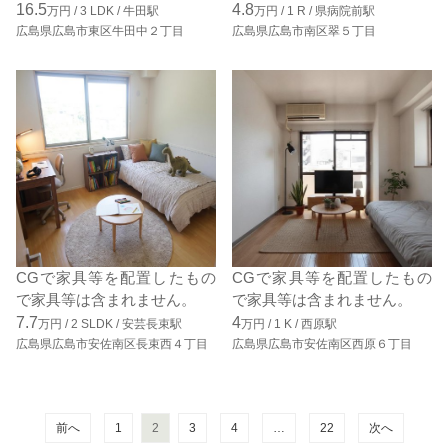
16.5
4.8
万円 /
3
LDK
/
牛田駅
万円 /
1
R
/
県病院前駅
広島県広島市東区牛田中２丁目
広島県広島市南区翠５丁目
CGで家具等を配置したもの
CGで家具等を配置したもの
で家具等は含まれません。
で家具等は含まれません。
7.7
4
万円 /
2
SLDK
/
安芸長束駅
万円 /
1
K
/
西原駅
広島県広島市安佐南区長束西４丁目
広島県広島市安佐南区西原６丁目
前へ
1
2
3
4
…
22
次へ