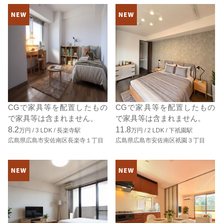
CGで家具等を配置したもの
CGで家具等を配置したもの
で家具等は含まれません。
で家具等は含まれません。
8.2
11.8
万円 /
3
LDK
/
長楽寺駅
万円 /
2
LDK
/
下祇園駅
広島県広島市安佐南区長楽寺１丁目
広島県広島市安佐南区祇園３丁目